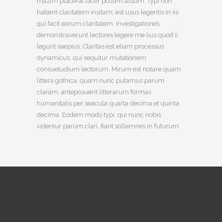
mazim placerat facer possim assum. Typi non
habent claritatem insitam; est usus legentis in iis
qui facit eorum claritatem. Investigationes
demonstraverunt lectores legere me lius quod ii
legunt saepius. Claritas est etiam processus
dynamicus, qui sequitur mutationem
consuetudium lectorum. Mirum est notare quam
littera gothica, quam nunc putamus parum
claram, anteposuerit litterarum formas
humanitatis per seacula quarta decima et quinta
decima. Eodem modo typi, qui nunc nobis
videntur parum clari, fiant sollemnes in futurum.