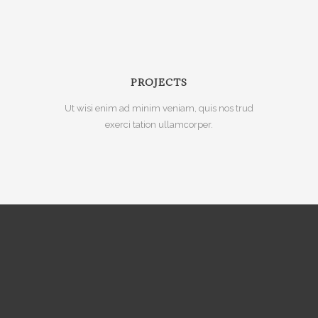
PROJECTS
Ut wisi enim ad minim veniam, quis nos trud
exerci tation ullamcorper.